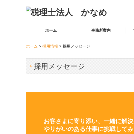
ホーム
事務所案内
事務所概要
スタッフ紹介
税
自
経
創
事
確
ホーム
>
採用情報
> 採用メッセージ
採用メッセージ
お客さまに寄り添い、一緒に解決
やりがいのある仕事に挑戦してみ