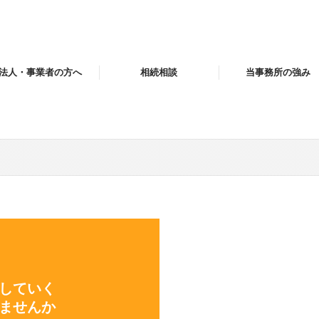
法人・事業者の方へ
相続相談
当事務所の強み
務会計
計化支援
営サポート・コンサルタント
業支援・会社設立
業承継・M&A
定申告
顧問契約のながれ
料金について
よくある質問
していく

ませんか