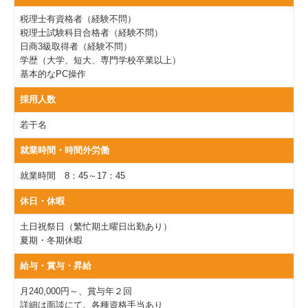
募集要項
税理士有資格者（経験不問）
税理士試験科目合格者（経験不問）
お問合せ
日商3級取得者（経験不問）
学歴（大学、短大、専門学校卒業以上）
基本的なPC操作
採用人数
若干名
就業時間・時間外労働
就業時間 8：45～17：45
休日・休暇
土日祝祭日（繁忙期土曜日出勤あり）
夏期・冬期休暇
給与・賞与・昇給
月240,000円～、賞与年２回
詳細は面談にて。各種資格手当あり