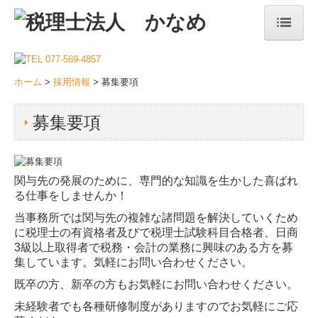
ホーム
ホーム
>
採用情報
> 募集要項
事務所案内
事務所概要
募集要項
スタッフ紹介
関与先の発展のために、専門的な知識を生かした喜ばれ
法人・事業者の方へ
る仕事をしませんか！
税務会計
当事務所では関与先の複雑な諸問題を解決していくため
に税理士の有資格者及びで税理士試験科目合格者、日商
自計化支援
3級以上取得者で税務・会計の業務に興味のある方を募
集しています。気軽にお問い合わせください。
経営サポート・コンサルタント
既卒の方、新卒の方もお気軽にお問い合わせください。
創業支援・会社設立
未経験者でも各種研修制度がありますのでお気軽にご応