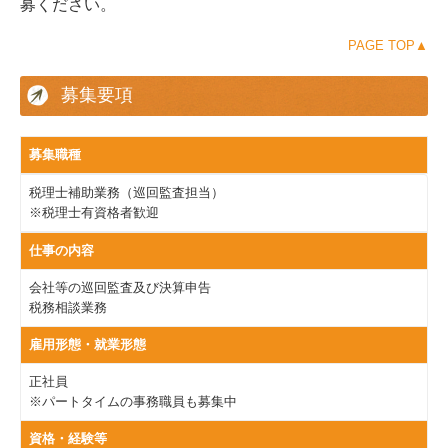
募ください。
事業承継・M&A
PAGE TOP▲
確定申告
募集要項
相続相談
当事務所の強み
募集職種
税理士補助業務（巡回監査担当）
顧問契約のながれ
※税理士有資格者歓迎
料金について
仕事の内容
よくある質問
会社等の巡回監査及び決算申告
税務相談業務
採用情報
雇用形態・就業形態
採用メッセージ
正社員
※パートタイムの事務職員も募集中
働きやすさへの取り組み
資格・経験等